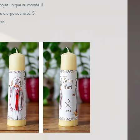
 objet unique au monde, il
u cierge souhaité. Si
res.